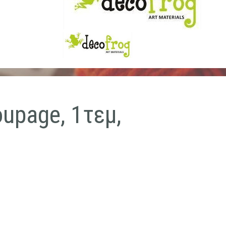
upage, 1τεμ,