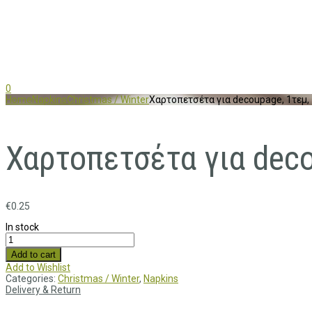
0
Home
Napkins
Christmas / Winter
Χαρτοπετσέτα για decoupage, 1τεμ,
Χαρτοπετσέτα για deco
€
0.25
In stock
Add to cart
Add to Wishlist
Categories:
Christmas / Winter
,
Napkins
Delivery & Return