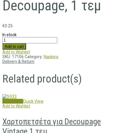
Decoupage, 1 τεμ
€
0.25
In stock
Add to cart
Add to Wishlist
SKU:
17106
Category:
Napkins
Delivery & Return
Related product(s)
Add to cart
Quick View
Add to Wishlist
Χαρτοπετσέτα για Decoupage
Vintage,1 τεμ.