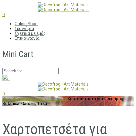
0
Online Shop
Σεμινάρια
Σχετικά με εμάς
Επικοινωνία
Mini Cart
0
Home
Napkins
Everyday / Summer
Χαρτοπετσέτα για Decoupage,
Botanical Garden, 1 τεμ
Χαρτοπετσέτα για