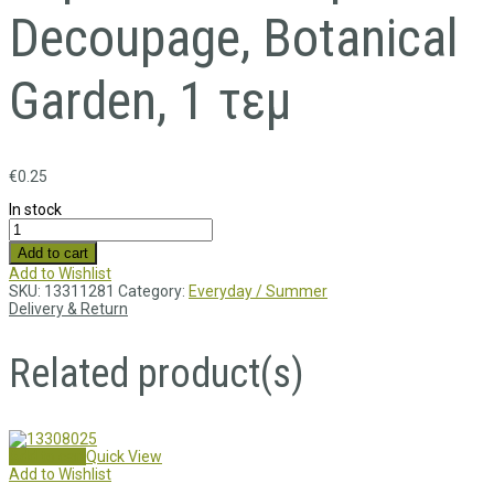
Decoupage, Botanical
Garden, 1 τεμ
€
0.25
In stock
Add to cart
Add to Wishlist
SKU:
13311281
Category:
Everyday / Summer
Delivery & Return
Related product(s)
Add to cart
Quick View
Add to Wishlist