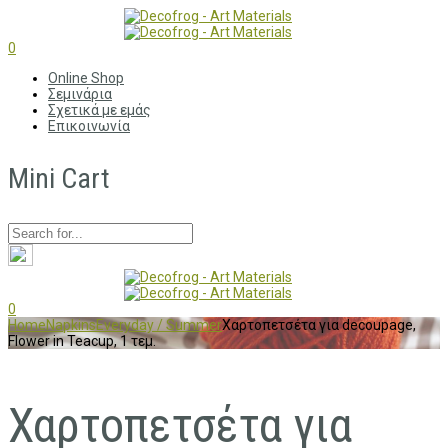
0
Online Shop
Σεμινάρια
Σχετικά με εμάς
Επικοινωνία
Mini Cart
0
Home
Napkins
Everyday / Summer
Χαρτοπετσέτα για decoupage,
Flower in Teacup, 1 τεμ.
Χαρτοπετσέτα για