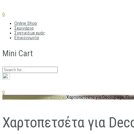
0
Online Shop
Σεμινάρια
Σχετικά με εμάς
Επικοινωνία
Mini Cart
0
Home
Napkins
Everyday / Summer
Χαρτοπετσέτα για Decoupage, Flowe
Χαρτοπετσέτα για Deco