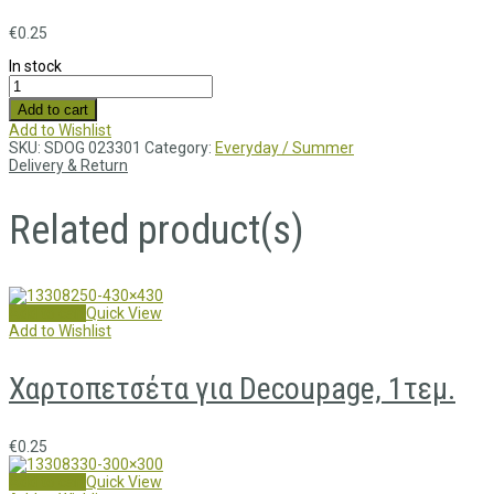
€
0.25
In stock
Add to cart
Add to Wishlist
SKU:
SDOG 023301
Category:
Everyday / Summer
Delivery & Return
Related product(s)
Add to cart
Quick View
Add to Wishlist
Χαρτοπετσέτα για Decoupage, 1τεμ.
€
0.25
Add to cart
Quick View