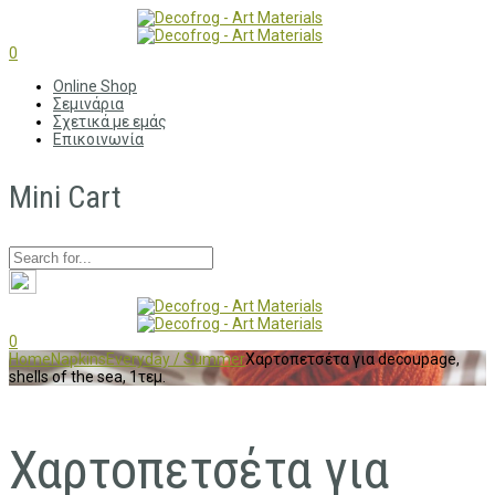
0
Online Shop
Σεμινάρια
Σχετικά με εμάς
Επικοινωνία
Mini Cart
0
Home
Napkins
Everyday / Summer
Χαρτοπετσέτα για decoupage,
shells of the sea, 1τεμ.
Χαρτοπετσέτα για