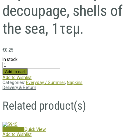
decoupage, shells of
the sea, 1τεμ.
€
0.25
In stock
Add to cart
Add to Wishlist
Categories:
Everyday / Summer
,
Napkins
Delivery & Return
Related product(s)
Add to cart
Quick View
Add to Wishlist