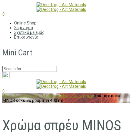
0
Online Shop
Σεμινάρια
Σχετικά με εμάς
Επικοινωνία
Mini Cart
0
Home
Paints
Painting & Coloring
Minos Color Spray
Χρώμα σπρέυ
MINOS κόκκινο ρουμπινί 400 ml
Χρώμα σπρέυ MINOS