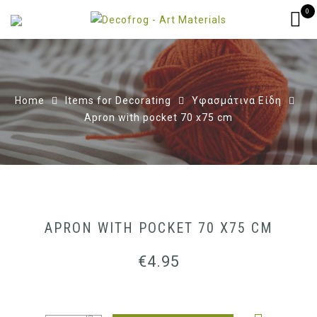
0
Home
Items for Decorating
Υφασμάτινα Είδη
Apron with pocket 70 x75 cm
APRON WITH POCKET 70 X75 CM
€
4.95