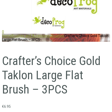
0
Home
Brushes and Accessories
Brushes
Crafter’s Choice Gold Taklon
Large Flat Brush – 3PCS
Crafter’s Choice Gold
Taklon Large Flat
Brush – 3PCS
€
6.95