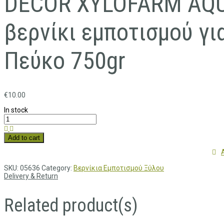
DECOR XYLOFARM AQU
βερνίκι εμποτισμού γι
Πεύκο 750gr
€
10.00
In stock
Add to cart
SKU:
05636
Category:
Βερνίκια Εμποτισμού Ξύλου
Delivery & Return
Related product(s)