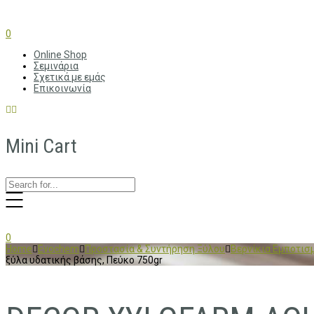
0
Online Shop
Σεμινάρια
Σχετικά με εμάς
Επικοινωνία
Mini Cart
0
Home
Evochem
Προστασία & Συντήρηση Ξύλου
Βερνίκια Εμποτισ
ξύλα υδατικής βάσης, Πεύκο 750gr