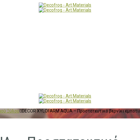
μού Ξύλου
DECOR XYLOFARM AQUA – Προστατευτικό βερνίκι εμποτι