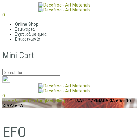
0
Online Shop
Σεμινάρια
Σχετικά με εμάς
Επικοινωνία
Mini Cart
0
Home
Art and Crafting
Modelling
EFO ΠΛΑΣΤΟΖΥΜΑΡΑΚΙΑ 60gr 10
ΧΡΩΜΑΤΑ
EFO