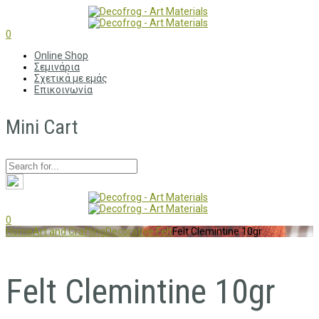
0
Online Shop
Σεμινάρια
Σχετικά με εμάς
Επικοινωνία
Mini Cart
0
Home
Art and Crafting
Decorative Felt
Felt Clemintine 10gr
Felt Clemintine 10gr