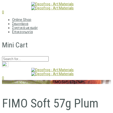
0
Online Shop
Σεμινάρια
Σχετικά με εμάς
Επικοινωνία
Mini Cart
0
Home
Art and Crafting
Modelling
FIMO Soft 57g Plum
FIMO Soft 57g Plum