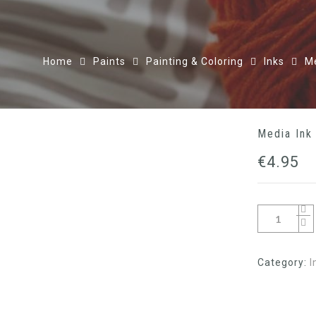
Home
Paints
Painting & Coloring
Inks
Me
Media Ink
€
4.95
Category:
I