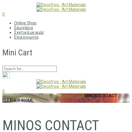
0
Online Shop
Σεμινάρια
Σχετικά με εμάς
Επικοινωνία
Mini Cart
0
Home
Χημικα Υλικα
Minos Spray
Minos TECH
MINOS CONTACT
CLEANER 400ML
MINOS CONTACT