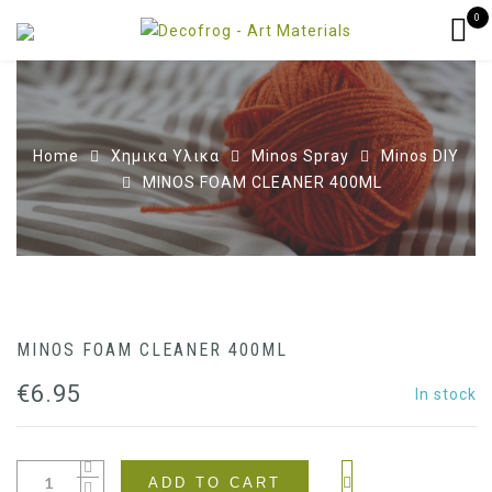
0
Home
Χημικα Υλικα
Minos Spray
Minos DIY
MINOS FOAM CLEANER 400ML
MINOS FOAM CLEANER 400ML
€
6.95
In stock
ADD TO CART