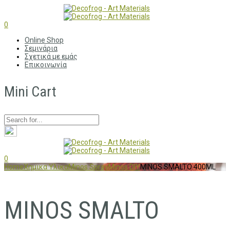
0
Online Shop
Σεμινάρια
Σχετικά με εμάς
Επικοινωνία
Mini Cart
0
Home
Χημικα Υλικα
Minos Spray
Minos DIY
MINOS SMALTO 400ML
MINOS SMALTO