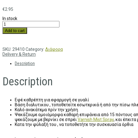
€
2.95
In stock
Add to cart
SKU:
29410
Category:
Διάφορα
Delivery & Return
Description
Description
Εφέ καθρέπτη για εφαρμογή σε γυαλί
Βάση διαλυτικου , τοποθετείτε εσωτερικά ή από την πίσω πλ
Καλό ανακάτεμα πρίν την χρήση.
Ψεκάζουμε ομοιόμορφα καθαρή επιφάνεια από 15 πόντους από
ψεκάζουμε με βερνίκι σε σπρέι
Varnish Mist Spray
, και έπειτ
Κατα την φύλαξή του , να τοποθετήτε την συσκευασία όρθια