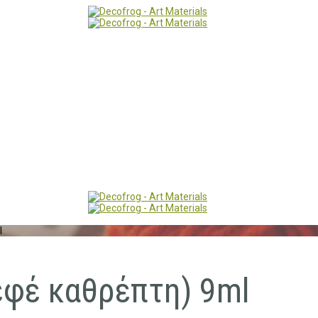
l
(εφέ καθρέπτη) 9ml