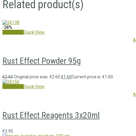
Related product(s)
-38%
Add to cart
Quick View
A
Rust Effect Powder 95g
€
2.60
Original price was: €2.60.
€
1.60
Current price is: €1.60.
Add to cart
Quick View
A
Rust Effect Reagents 3x20ml
€
3.95