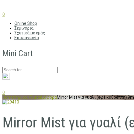
0
Online Shop
Σεμινάρια
Σχετικά με εμάς
Επικοινωνία
Mini Cart
0
Home
Χημικα Υλικα
Διάφορα
Mirror Mist για γυαλί (εφέ καθρέπτη) 9m
Mirror Mist για γυαλί 