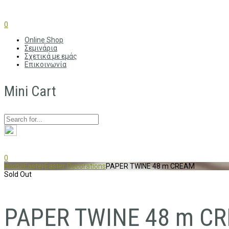
0
Online Shop
Σεμινάρια
Σχετικά με εμάς
Επικοινωνία
Mini Cart
0
Home
Easter
Easter Decorations
PAPER TWINE 48 m CREAM
Sold Out
PAPER TWINE 48 m C