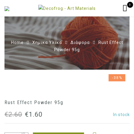
0
Home
Χημικα Υλικα
Διάφορα
Rust Effect
Powder 95g
-38%
Rust Effect Powder 95g
Original
Current
€
2.60
€
1.60
In stock
price
price