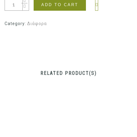
was:
is:
ADD TO CART
€2.60.
€1.60.
Category:
Διάφορα
RELATED PRODUCT(S)