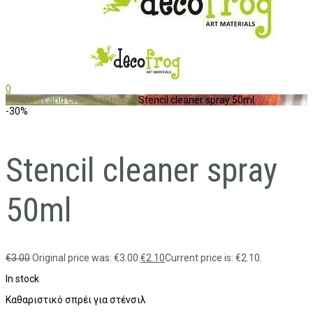
0
Home
Art and Crafting
Stencils
Stencil cleaner spray 50ml
-30%
Stencil cleaner spray
50ml
€
3.00
Original price was: €3.00.
€
2.10
Current price is: €2.10.
In stock
Καθαριστικό σπρέι για στένσιλ