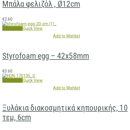
Μπάλα φελιζόλ , Ø12cm
€
2.60
Add to cart
Quick View
Add to Wishlist
Styrofoam egg – 42x58mm
€
0.60
Add to cart
Quick View
Add to Wishlist
Ξυλάκια διακοσμητικά κηπουρικής, 10
τεμ, 6cm