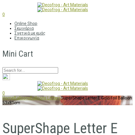
0
Online Shop
Σεμινάρια
Σχετικά με εμάς
Επικοινωνία
Mini Cart
0
Home
Balloons
Balloons Letters
SuperShape Letter E Gold Foil Balloon
53x81cm
SuperShape Letter E