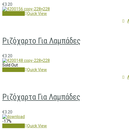
€
3.20
Add to cart
Quick View
Ριζόχαρτο Για Λαμπάδες
€
3.20
Sold Out
Read more
Quick View
Ριζόχαρτα Για Λαμπάδες
€
3.20
-17%
Add to cart
Quick View