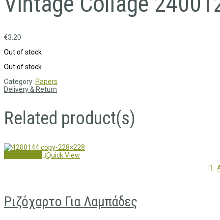
Vintage Collage 24001
€
3.20
Out of stock
Out of stock
Category:
Papers
Delivery & Return
Related product(s)
Add to cart
Quick View
Ριζόχαρτο Για Λαμπάδες