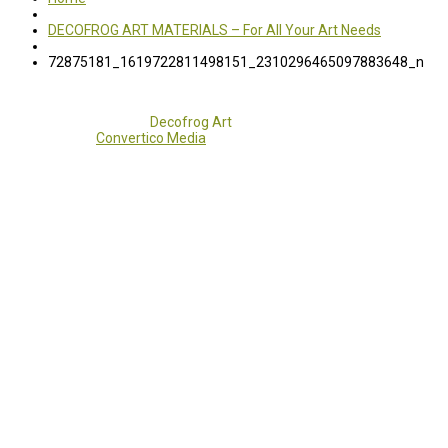
DECOFROG ART MATERIALS – For All Your Art Needs
72875181_1619722811498151_2310296465097883648_n
Copyright 2017 - 2021
Decofrog Art
all rights reserved.
Developed by
Convertico Media