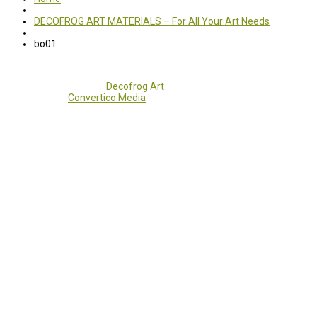
DECOFROG ART MATERIALS – For All Your Art Needs
bo01
Copyright 2017 - 2021
Decofrog Art
all rights reserved.
Developed by
Convertico Media