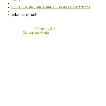
DECOFROG ART MATERIALS – For All Your Art Needs
dekor_paint_soft
Copyright 2017 - 2021
Decofrog Art
all rights reserved.
Developed by
Convertico Media