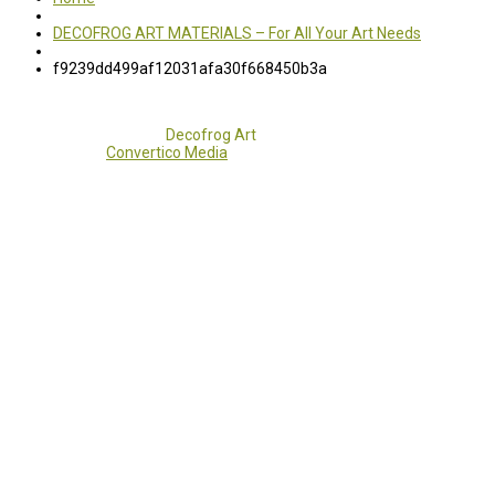
DECOFROG ART MATERIALS – For All Your Art Needs
f9239dd499af12031afa30f668450b3a
Copyright 2017 - 2021
Decofrog Art
all rights reserved.
Developed by
Convertico Media