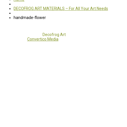
DECOFROG ART MATERIALS – For All Your Art Needs
handmade-flower
Copyright 2017 - 2021
Decofrog Art
all rights reserved.
Developed by
Convertico Media