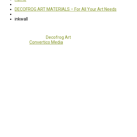
DECOFROG ART MATERIALS – For All Your Art Needs
inkwall
Copyright 2017 - 2021
Decofrog Art
all rights reserved.
Developed by
Convertico Media