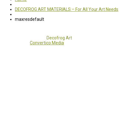
DECOFROG ART MATERIALS – For All Your Art Needs
maxresdefault
Copyright 2017 - 2021
Decofrog Art
all rights reserved.
Developed by
Convertico Media