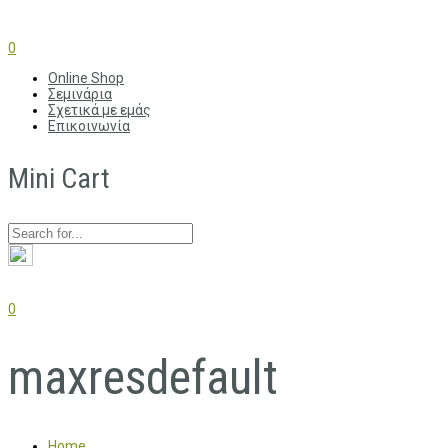
0
Online Shop
Σεμινάρια
Σχετικά με εμάς
Επικοινωνία
Mini Cart
0
maxresdefault
Home