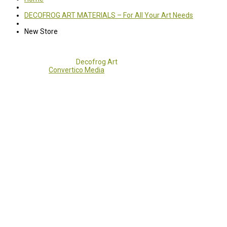
DECOFROG ART MATERIALS – For All Your Art Needs
New Store
Copyright 2017 - 2021
Decofrog Art
all rights reserved.
Developed by
Convertico Media