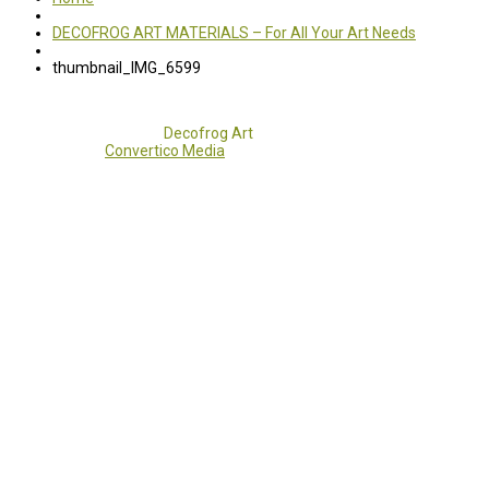
DECOFROG ART MATERIALS – For All Your Art Needs
thumbnail_IMG_6599
Copyright 2017 - 2021
Decofrog Art
all rights reserved.
Developed by
Convertico Media