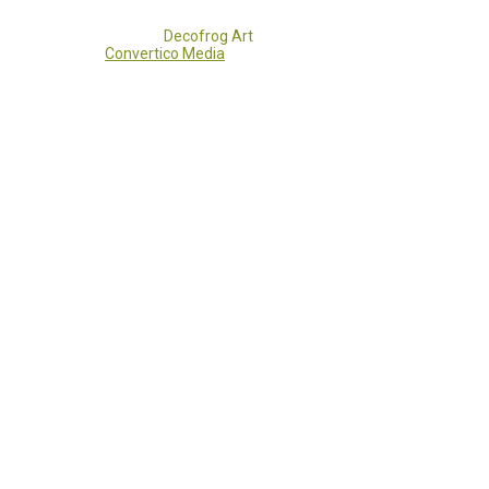
Copyright 2017 - 2021
Decofrog Art
all rights reserved.
Developed by
Convertico Media