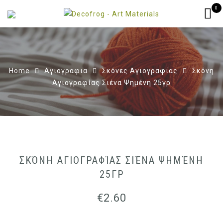
0
Home
Αγιογραφια
Σκόνες Αγιογραφίας
Σκόνη
Αγιογραφίας Σιένα Ψημένη 25γρ
ΣΚΌΝΗ ΑΓΙΟΓΡΑΦΊΑΣ ΣΙΈΝΑ ΨΗΜΈΝΗ
25ΓΡ
€
2.60