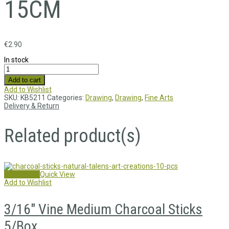
15CM
€
2.90
In stock
Add to cart
Add to Wishlist
SKU:
KB5211
Categories:
Drawing
,
Drawing
,
Fine Arts
Delivery & Return
Related product(s)
Read more
Quick View
Add to Wishlist
3/16″ Vine Medium Charcoal Sticks
5/Box