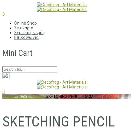
0
Online Shop
Σεμινάρια
Σχετικά με εμάς
Επικοινωνία
Mini Cart
0
Home
Fine Arts
Drawing
SKETCHING PENCIL 15CM
SKETCHING PENCIL